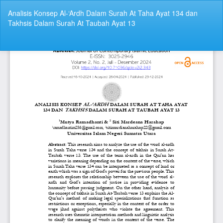
Return
Analisis Konsep Al-‘Ardh Dalam Surah At Taha Ayat 134 dan
to
Takhsis Dalam Surah At Taubah Ayat 13
Article
Details
Do
Do
P