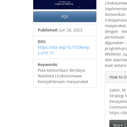
Lhokseuma
implementa
Komunikasi
PDF
transparan
masyarakat.
Published:
Jun 26, 2023
dengan mas
pertemuan l
DOI:
digunakan 
https://doi.org/10.71036/ejc
program-pr
s.v1i1.71
Walikota j
dan aspiras
Keywords:
kuat antara
Pola komunikasi Berdaya
Articl
Walikota Lhokseumawe
How to C
Kesejahteraan masyarakat
Detai
Saleh, M
Strategi
Kesejaht
Communic
https://d
More C