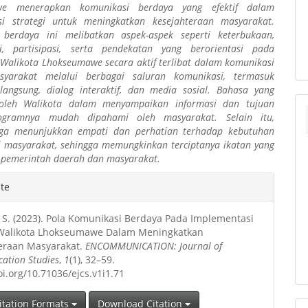
we menerapkan komunikasi berdaya yang efektif dalam
si strategi untuk meningkatkan kesejahteraan masyarakat.
 berdaya ini melibatkan aspek-aspek seperti keterbukaan,
si, partisipasi, serta pendekatan yang berorientasi pada
Walikota Lhokseumawe secara aktif terlibat dalam komunikasi
yarakat melalui berbagai saluran komunikasi, termasuk
angsung, dialog interaktif, dan media sosial.
Bahasa yang
oleh Walikota dalam menyampaikan informasi dan tujuan
ogramnya mudah dipahami oleh masyarakat. Selain itu,
uga menunjukkan empati dan perhatian terhadap kebutuhan
i masyarakat, sehingga memungkinkan terciptanya ikatan yang
 pemerintah daerah dan masyarakat.
e
ite
ls
. S. (2023). Pola Komunikasi Berdaya Pada Implementasi
 Walikota Lhokseumawe Dalam Meningkatkan
eraan Masyarakat.
ENCOMMUNICATION: Journal of
ation Studies
,
1
(1), 32–59.
oi.org/10.71036/ejcs.v1i1.71
itation Formats
Download Citation