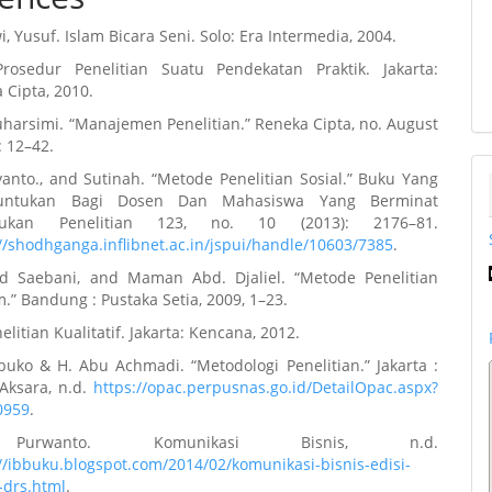
, Yusuf. Islam Bicara Seni. Solo: Era Intermedia, 2004.
Prosedur Penelitian Suatu Pendekatan Praktik. Jakarta:
 Cipta, 2010.
uharsimi. “Manajemen Penelitian.” Reneka Cipta, no. August
: 12–42.
anto., and Sutinah. “Metode Penelitian Sosial.” Buku Yang
runtukan Bagi Dosen Dan Mahasiswa Yang Berminat
kukan Penelitian 123, no. 10 (2013): 2176–81.
//shodhganga.inflibnet.ac.in/jspui/handle/10603/7385
.
 Saebani, and Maman Abd. Djaliel. “Metode Penelitian
” Bandung : Pustaka Setia, 2009, 1–23.
elitian Kualitatif. Jakarta: Kencana, 2012.
buko & H. Abu Achmadi. “Metodologi Penelitian.” Jakarta :
Aksara, n.d.
https://opac.perpusnas.go.id/DetailOpac.aspx?
0959
.
Purwanto. Komunikasi Bisnis, n.d.
//ibbuku.blogspot.com/2014/02/komunikasi-bisnis-edisi-
-drs.html
.