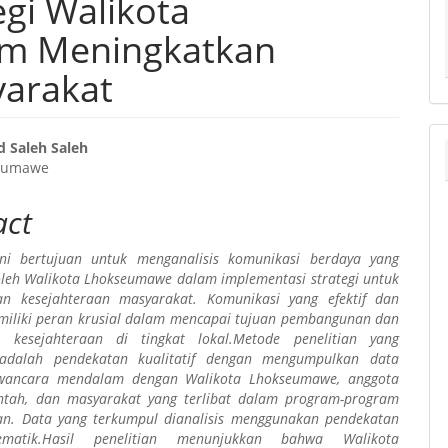
gi Walikota
m Meningkatkan
yarakat
Saleh Saleh
seumawe
e
ent
act
 ini bertujuan untuk menganalisis komunikasi berdaya yang
leh Walikota Lhokseumawe dalam implementasi strategi untuk
an kesejahteraan masyarakat. Komunikasi yang efektif dan
iliki peran krusial dalam mencapai tujuan pembangunan dan
n kesejahteraan di tingkat lokal.Metode penelitian yang
adalah pendekatan kualitatif dengan mengumpulkan data
wancara mendalam dengan Walikota Lhokseumawe, anggota
intah, dan masyarakat yang terlibat dalam program-program
an. Data yang terkumpul dianalisis menggunakan pendekatan
tematik.Hasil penelitian menunjukkan bahwa Walikota