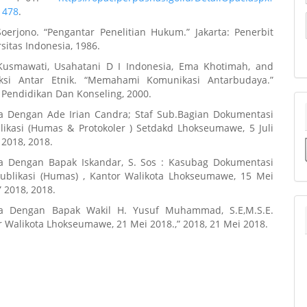
1478
.
Soerjono. “Pengantar Penelitian Hukum.” Jakarta: Penerbit
sitas Indonesia, 1986.
Kusmawati, Usahatani D I Indonesia, Ema Khotimah, and
aksi Antar Etnik. “Memahami Komunikasi Antarbudaya.”
 Pendidikan Dan Konseling, 2000.
 Dengan Ade Irian Candra; Staf Sub.Bagian Dokumentasi
likasi (Humas & Protokoler ) Setdakd Lhokseumawe, 5 Juli
 2018, 2018.
 Dengan Bapak Iskandar, S. Sos : Kasubag Dokumentasi
ublikasi (Humas) , Kantor Walikota Lhokseumawe, 15 Mei
” 2018, 2018.
a Dengan Bapak Wakil H. Yusuf Muhammad, S.E,M.S.E.
r Walikota Lhokseumawe, 21 Mei 2018.,” 2018, 21 Mei 2018.