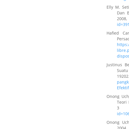
Elly M. Se
Dan B
2008,
id=39
Hafied Ca
P
https
libre
dispo
Justinus B
Suatu
1
pangk
Efekti
Onong Uchj
Teori
3 (
id=10
Onong Uchj
200