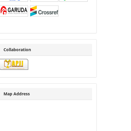
COLLABORATION
Collaboration
Map
Map Address