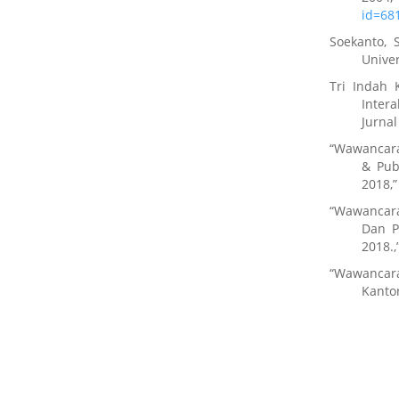
id=68
Soekanto, 
Univer
Tri Indah 
Inter
Jurnal
“Wawancara
& Pub
2018,”
“Wawancara
Dan P
2018.,
“Wawancar
Kanto