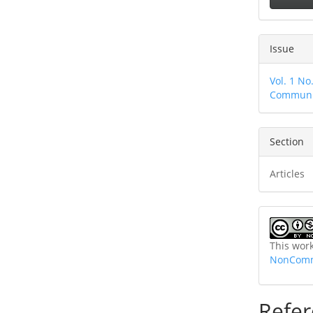
Issue
Vol. 1 N
Communic
Section
Articles
This wor
NonComme
Refer