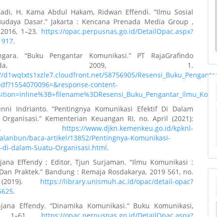
tiadi, H. Kama Abdul Hakam, Ridwan Effendi. “Ilmu Sosial
udaya Dasar.” Jakarta : Kencana Prenada Media Group ,
 2016, 1–23.
https://opac.perpusnas.go.id/DetailOpac.aspx?
1917
.
ngara. “Buku Pengantar Komunikasi.” PT RajaGrafindo
ersada, 2009, 1.
://d1wqtxts1xzle7.cloudfront.net/58756905/Resensi_Buku_Pengant
.pdf?1554070096=&response-content-
sition=inline%3B+filename%3DResensi_Buku_Pengantar_Ilmu_Kom
enni Indrianto. “Pentingnya Komunikasi Efektif Di Dalam
 Organisasi.” Kementerian Keuangan RI, no. April (2021):
9202.
https://www.djkn.kemenkeu.go.id/kpknl-
alanbun/baca-artikel/13852/Pentingnya-Komunikasi-
f-di-dalam-Suatu-Organisasi.html
.
ana Effendy ; Editor, Tjun Surjaman. “Ilmu Komunikasi :
 Dan Praktek.” Bandung : Remaja Rosdakarya, 2019 561, no.
2019).
https://library.unismuh.ac.id/opac/detail-opac?
6625
.
ana Effendy. “Dinamika Komunikasi.” Buku Komunikasi,
4, 1–61.
https://opac.perpusnas.go.id/DetailOpac.aspx?