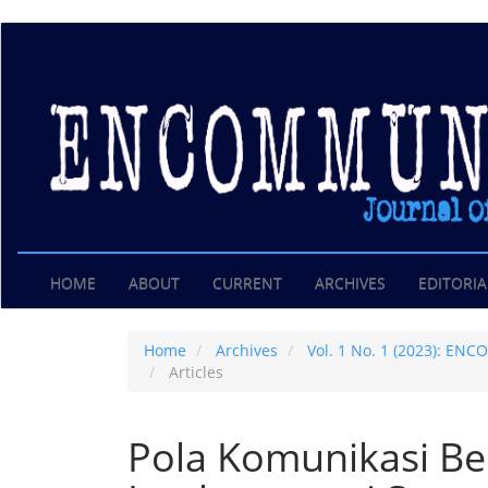
Main
Navigation
Main
Content
Sidebar
HOME
ABOUT
CURRENT
ARCHIVES
EDITORIA
Home
Archives
Vol. 1 No. 1 (2023): E
Articles
Pola Komunikasi B