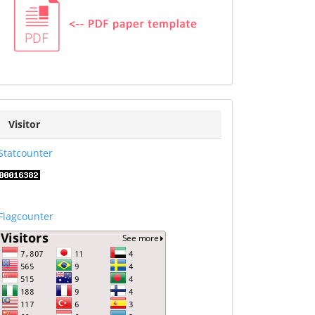
VISITOR
Visitor
Statcounter
Flagcounter