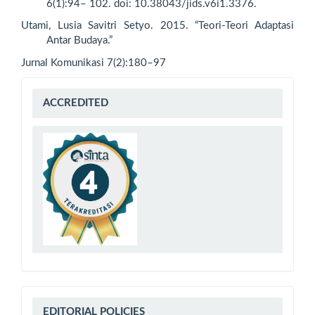
6(1):94– 102. doi: 10.38043/jids.v6i1.3376.
Utami, Lusia Savitri Setyo. 2015. “Teori-Teori Adaptasi
Antar Budaya.”
Jurnal Komunikasi 7(2):180–97
sinta
ACCREDITED
4
Editorial
EDITORIAL POLICIES