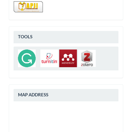
Tools
TOOLS
peta
MAP ADDRESS