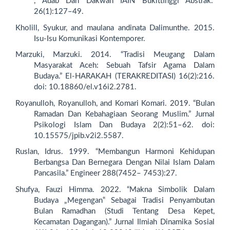
, Adab Dan Dakwah IAIN Bukittinggi Abstrak.”
26(1):127–49.
Kholill, Syukur, and maulana andinata Dalimunthe. 2015.
Isu-Isu Komunikasi Kontemporer.
Marzuki, Marzuki. 2014. “Tradisi Meugang Dalam
Masyarakat Aceh: Sebuah Tafsir Agama Dalam
Budaya.” El-HARAKAH (TERAKREDITASI) 16(2):216.
doi: 10.18860/el.v16i2.2781.
Royanulloh, Royanulloh, and Komari Komari. 2019. “Bulan
Ramadan Dan Kebahagiaan Seorang Muslim.” Jurnal
Psikologi Islam Dan Budaya 2(2):51–62. doi:
10.15575/jpib.v2i2.5587.
Ruslan, Idrus. 1999. “Membangun Harmoni Kehidupan
Berbangsa Dan Bernegara Dengan Nilai Islam Dalam
Pancasila.” Engineer 288(7452– 7453):27.
Shufya, Fauzi Himma. 2022. “Makna Simbolik Dalam
Budaya „Megengan‟ Sebagai Tradisi Penyambutan
Bulan Ramadhan (Studi Tentang Desa Kepet,
Kecamatan Dagangan).” Jurnal Ilmiah Dinamika Sosial