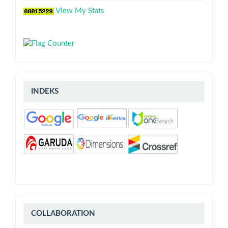
View My Stats
indeks
INDEKS
COLLABORATION
COLLABORATION