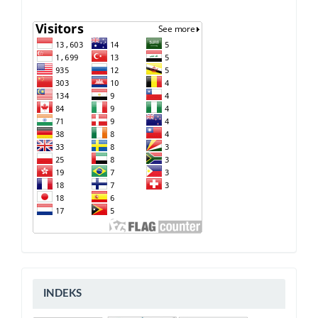
indeks
INDEKS