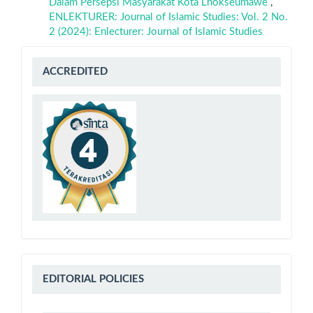
Dalam Persepsi Masyarakat Kota Lhokseumawe
,
ENLEKTURER: Journal of Islamic Studies: Vol. 2 No.
2 (2024): Enlecturer: Journal of Islamic Studies
sinta
ACCREDITED
4
Editorial
EDITORIAL POLICIES
Policies