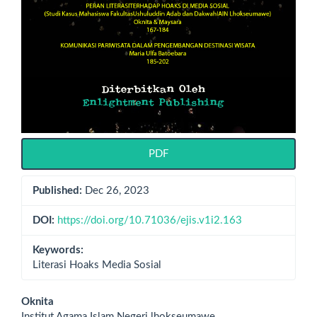
PDF
Published:
Dec 26, 2023
DOI:
https://doi.org/10.71036/ejis.v1i2.163
Keywords:
Literasi Hoaks Media Sosial
Main
Oknita
Institut Agama Islam Negeri lhokseumawe