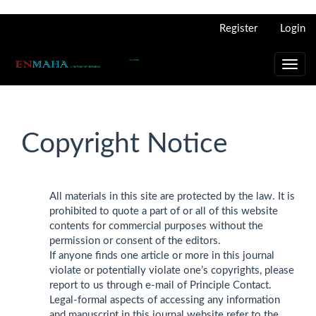
Main
Register
Login
Navigation
Main
Content
Toggl
Sidebar
navig
Copyright Notice
All materials in this site are protected by the law. It is
prohibited to quote a part of or all of this website
contents for commercial purposes without the
permission or consent of the editors.
If anyone finds one article or more in this journal
violate or potentially violate one’s copyrights, please
report to us through e-mail of Principle Contact.
Legal-formal aspects of accessing any information
and manuscript in this journal website refer to the