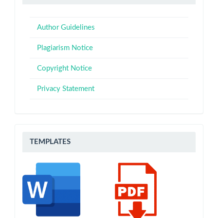
for
Authors
Author Guidelines
Plagiarism Notice
Copyright Notice
Privacy Statement
Templates
TEMPLATES