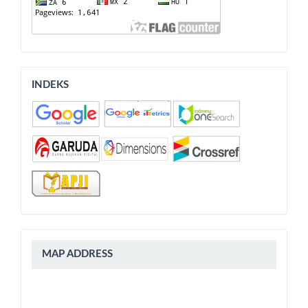
INDEKS
INDEKS
peta
MAP ADDRESS